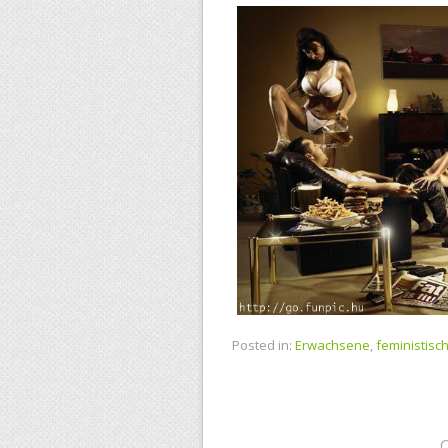
Posted in:
Erwachsene
,
feministisc