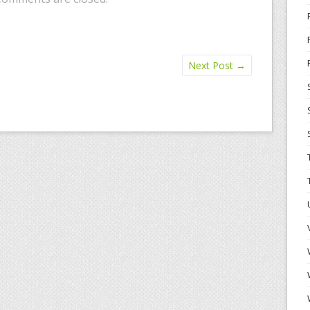
Next Post
→