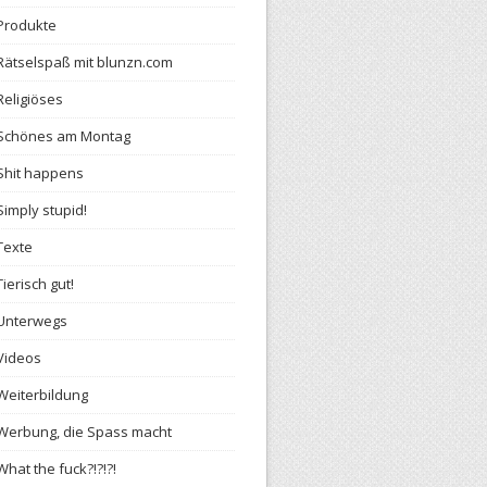
Produkte
Rätselspaß mit blunzn.com
Religiöses
Schönes am Montag
Shit happens
Simply stupid!
Texte
Tierisch gut!
Unterwegs
Videos
Weiterbildung
Werbung, die Spass macht
What the fuck?!?!?!