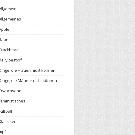
Allgemein
Allgemeines
Apple
Babes
Crackhead
daily best-of
Dinge, die Frauen nicht können
Dinge, die Männer nicht können
Erwachsene
feministisches
Fußball
Klassiker
mp3