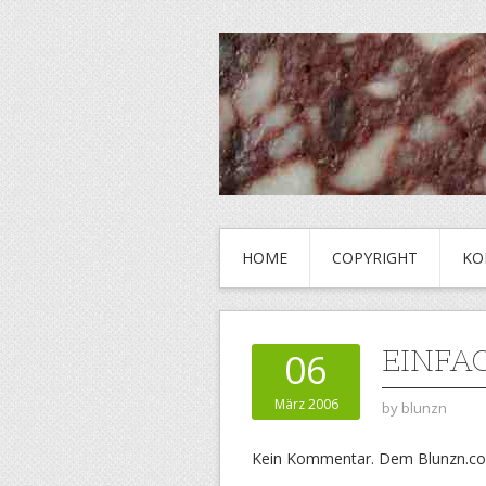
HOME
COPYRIGHT
KO
EINFA
06
März 2006
by
blunzn
Kein Kommentar. Dem Blunzn.co