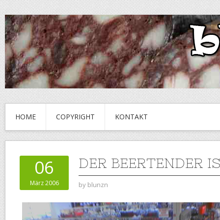
HOME
COPYRIGHT
KONTAKT
DER BEERTENDER I
06
März 2006
by
blunzn