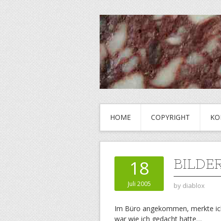
HOME
COPYRIGHT
KO
BILDE
18
Juli 2005
by
diablox
Im Büro angekommen, merkte ich,
war wie ich gedacht hatte…