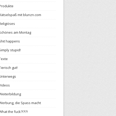
Produkte
Rätselspaß mit blunzn.com
Religiöses
Schönes am Montag
Shit happens
Simply stupid!
Texte
Tierisch gut!
Unterwegs
Videos
Weiterbildung
Werbung, die Spass macht
What the fuck?!?!?!