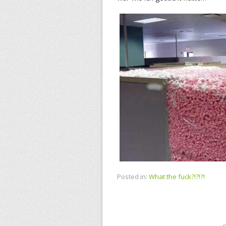
Posted in:
What the fuck?!?!?!