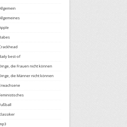
Allgemein
Allgemeines
Apple
Babes
Crackhead
daily best-of
Dinge, die Frauen nicht können
Dinge, die Männer nicht können
Erwachsene
feministisches
Fußball
Klassiker
mp3