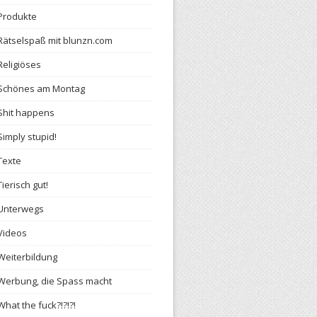
Produkte
Rätselspaß mit blunzn.com
Religiöses
Schönes am Montag
Shit happens
Simply stupid!
Texte
Tierisch gut!
Unterwegs
Videos
Weiterbildung
Werbung, die Spass macht
What the fuck?!?!?!