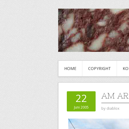
HOME
COPYRIGHT
KO
AM AR
22
Juni 2005
by
diablox