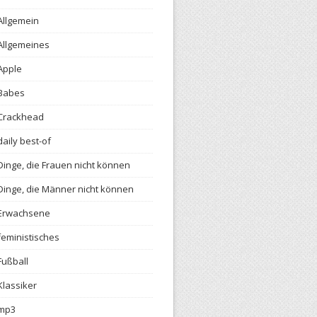
Allgemein
Allgemeines
Apple
Babes
Crackhead
daily best-of
Dinge, die Frauen nicht können
Dinge, die Männer nicht können
Erwachsene
feministisches
Fußball
Klassiker
mp3