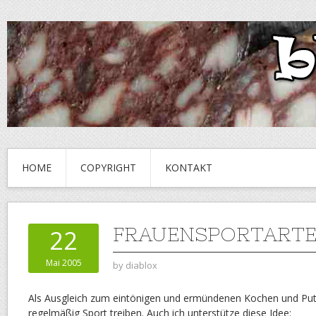
HOME
COPYRIGHT
KONTAKT
FRAUENSPORTART
22
Mai 2005
by
diablox
Als Ausgleich zum eintönigen und ermündenen Kochen und Put
regelmäßig Sport treiben. Auch ich unterstütze diese Idee: