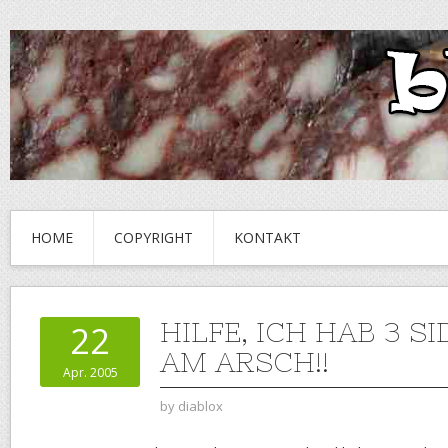
HOME
COPYRIGHT
KONTAKT
HILFE, ICH HAB 3 S
22
AM ARSCH!!
Apr. 2005
by
diablox